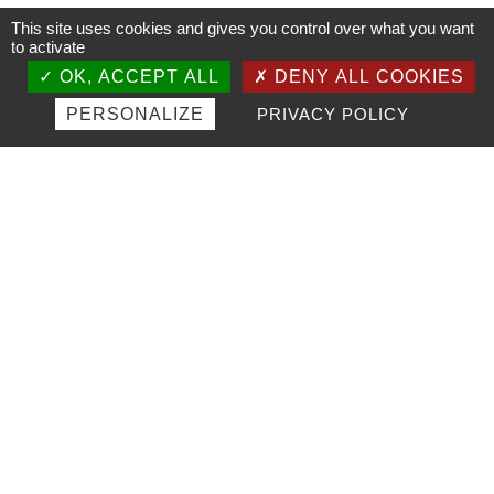
Entretien avec Philippe Deiss,
This site uses cookies and gives you control over what you want
to activate
Directeur des Ports de Normandie
OK, ACCEPT ALL
DENY ALL COOKIES
2025
PERSONALIZE
PRIVACY POLICY
Objectif frêt
14 February 2025 – LES
INFORMATIONS DIEPPOISES
Les voyageurs anglais bientôt
soumis à la reconnaissance faciale